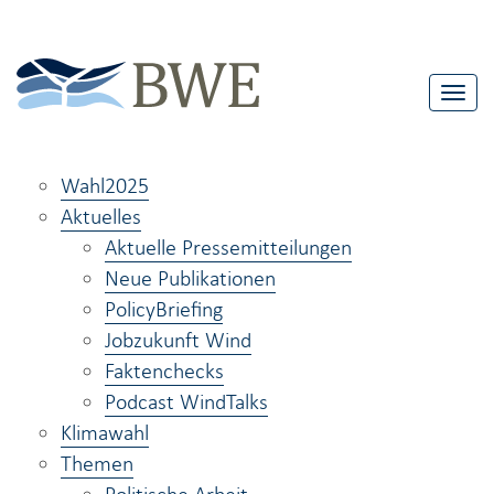
T
o
g
Wahl2025
g
Aktuelles
l
Aktuelle Pressemitteilungen
e
Neue Publikationen
n
PolicyBriefing
a
Jobzukunft Wind
v
Faktenchecks
i
Podcast WindTalks
g
Klimawahl
a
Themen
t