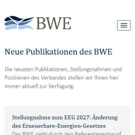
T
o
g
Neue Publikationen des BWE
g
l
Die neusten Publikationen, Stellungsnahmen und
e
Positionen des Verbandes stellen wir Ihnen hier
n
immer aktuell zur Verfügung.
a
v
i
g
Stellungnahme zum EEG 2027: Änderung
a
des Erneuerbare-Energien-Gesetzes
t
Der BWE sieht durch den Referentenentwurf