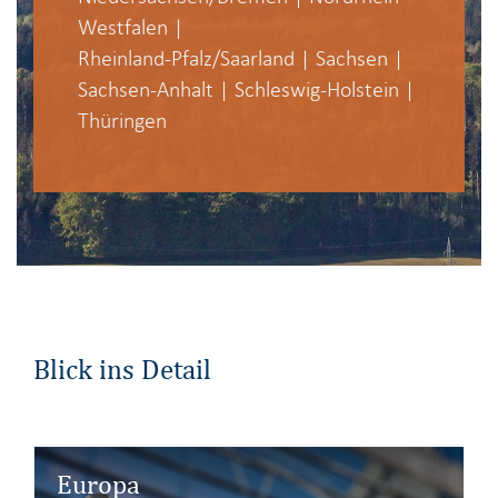
Westfalen
|
Rheinland-Pfalz/Saarland
|
Sachsen
|
Sachsen-Anhalt
|
Schleswig-Holstein
|
Thüringen
Blick ins Detail
Europa