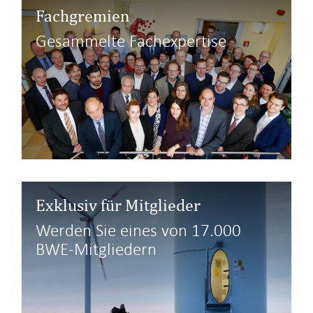
i
Fachgremien
o
Gesammelte Fachexpertise
n
Exklusiv für Mitglieder
Werden Sie eines von 17.000
BWE-Mitgliedern