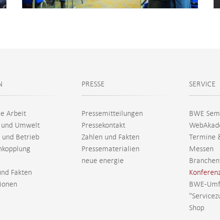
N
PRESSE
SERVICE
he Arbeit
Pressemitteilungen
BWE Sem
 und Umwelt
Pressekontakt
WebAkad
 und Betrieb
Zahlen und Fakten
Termine 
nkopplung
Pressematerialien
Messen
neue energie
Branchen
und Fakten
Konferen
tionen
BWE-Umf
"Servicez
Shop