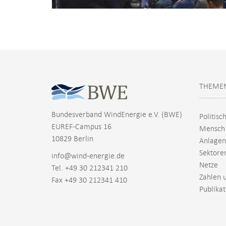
THEME
Bundesverband WindEnergie e.V. (BWE)
Politisc
EUREF-Campus 16
Mensch
10829 Berlin
Anlagen
Sektore
info@wind-energie.de
Netze
Tel. +49 30 212341 210
Zahlen 
Fax +49 30 212341 410
Publika