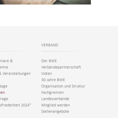
VERBAND
inare &
Der BWE
emie
Verbändepartnerschaft
& Veranstaltungen
Indien
30 Jahre BWE
tage
Organisation und Struktur
zen
Fachgremien
rage
Landesverbände
ufriedenheit 2024"
Mitglied werden
Stellenangebote