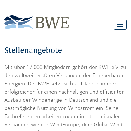
T
o
g
Stellenangebote
g
l
Mit über 17.000 Mitgliedern gehört der BWE e.V. zu
e
den weltweit größten Verbänden der Erneuerbaren
n
Energien. Der BWE setzt sich seit Jahren immer
a
erfolgreicher für einen nachhaltigen und effizienten
v
Ausbau der Windenergie in Deutschland und die
i
bestmögliche Nutzung von Windstrom ein. Seine
g
Fachreferenten arbeiten zudem in internationalen
a
Verbänden wie der WindEurope, dem Global Wind
t