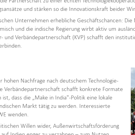
 Partnerschaft zu einer echten Technologiekooperatio
ansätze und stärken so die Innovationskraft beider Wi
eutschen Unternehmen erhebliche Geschäftschancen: Die
isch und die indische Regierung wirbt aktiv um ausländ
r- und Verbändepartnerschaft (KVP) schafft den institu
erbinden.
er hohen Nachfrage nach deutschem Technologie-
e Verbändepartnerschaft schafft konkrete Formate
t, dass die „Make in India"-Politik eine lokale
ndischen Markt tätig zu werden. Interessierte
BWE wenden.
itischen Willen wider, Außenwirtschaftsförderung
auf Indien enger zu verzahnen – zum Nutzen