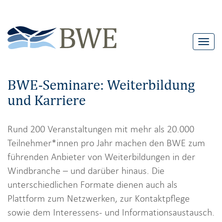
T
o
g
BWE-Seminare: Weiterbildung
g
und Karriere
l
e
n
Rund 200 Veranstaltungen mit mehr als 20.000
a
Teilnehmer*innen pro Jahr machen den BWE zum
v
führenden Anbieter von Weiterbildungen in der
i
Windbranche – und darüber hinaus. Die
g
unterschiedlichen Formate dienen auch als
a
Plattform zum Netzwerken, zur Kontaktpflege
t
sowie dem Interessens- und Informationsaustausch.