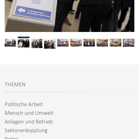
i
o
n
Neujahrsempfang ARGE Netz und BWE
THEMEN
Politische Arbeit
Mensch und Umwelt
Anlagen und Betrieb
Sektorenkopplung
Netze