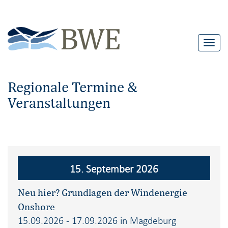
T
o
g
Regionale Termine &
g
Veranstaltungen
l
e
n
a
v
15. September 2026
i
g
Neu hier? Grundlagen der Windenergie
a
Onshore
t
15.09.2026 - 17.09.2026 in Magdeburg