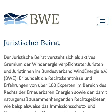
T
o
g
Juristischer Beirat
g
l
Der Juristische Beirat versteht sich als aktives
e
Gremium der Windenergie verpflichteter Juristen
n
und Juristinnen im Bundesverband WindEnergie e.V.
a
(BWE). Er bündelt die Rechtskenntnisse und
v
Erfahrungen von über 100 Experten im Bereich des
i
Rechts der Erneuerbaren Energien sowie den damit
g
naturgemäß zusammenhängenden Rechtsgebieten
a
wie beispielsweise das Immissionsschutz- und
t