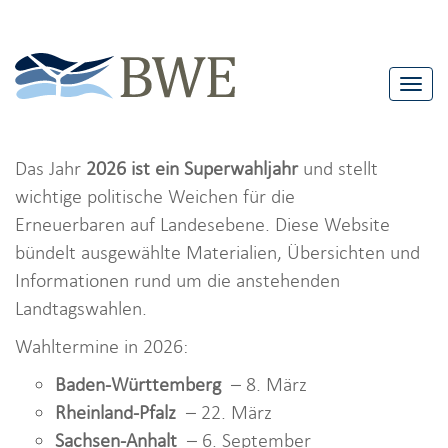
T
o
g
Das Jahr
2026 ist ein Superwahljahr
und stellt
g
wichtige politische Weichen für die
l
Erneuerbaren auf Landesebene. Diese Website
e
bündelt ausgewählte Materialien, Übersichten und
n
Informationen rund um die anstehenden
a
Landtagswahlen.
v
i
Wahltermine in 2026:
g
Baden-Württemberg
– 8. März
a
Rheinland-Pfalz
– 22. März
t
Sachsen-Anhalt
– 6. September