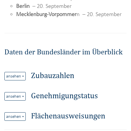
i
Berlin
– 20. September
o
Mecklenburg-Vorpommer
n – 20. September
n
Daten der Bundesländer im Überblick
Zubauzahlen
ansehen +
Genehmigungstatus
ansehen +
Flächenausweisungen
ansehen +