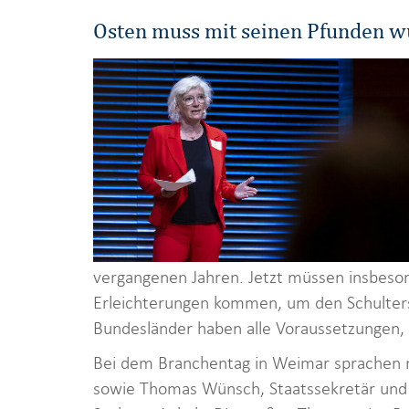
Osten muss mit seinen Pfunden 
vergangenen Jahren. Jetzt müssen insbeso
Erleichterungen kommen, um den Schultersc
Bundesländer haben alle Voraussetzungen
Bei dem Branchentag in Weimar sprachen 
sowie Thomas Wünsch, Staatssekretär und 