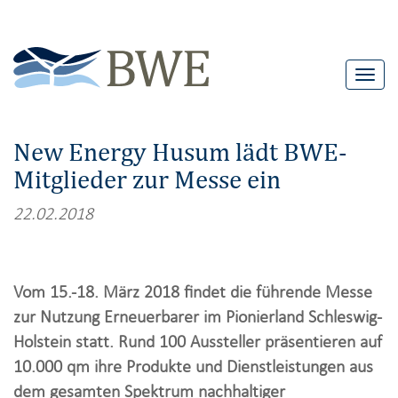
T
o
g
New Energy Husum lädt BWE-
g
Mitglieder zur Messe ein
l
e
22.02.2018
n
a
v
Vom 15.-18. März 2018 findet die führende Messe
i
zur Nutzung Erneuerbarer im Pionierland Schleswig-
g
Holstein statt. Rund 100 Aussteller präsentieren auf
a
10.000 qm ihre Produkte und Dienstleistungen aus
t
dem gesamten Spektrum nachhaltiger