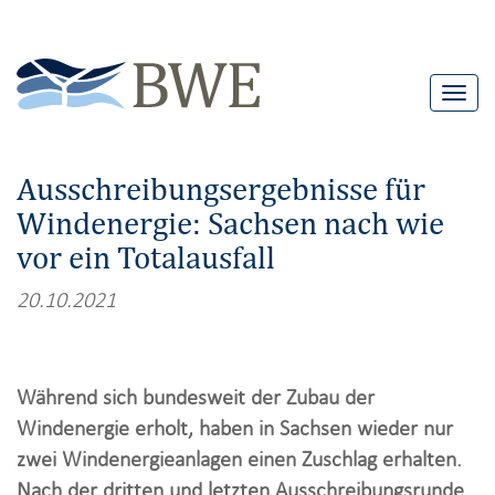
T
o
g
Ausschreibungsergebnisse für
g
Windenergie: Sachsen nach wie
l
vor ein Totalausfall
e
n
20.10.2021
a
v
i
Während sich bundesweit der Zubau der
g
Windenergie erholt, haben in Sachsen wieder nur
a
zwei Windenergieanlagen einen Zuschlag erhalten.
t
Nach der dritten und letzten Ausschreibungsrunde