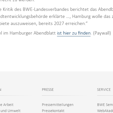
ie Kritik des BWE-Landesverbandes berichtet das Abend
dtentwicklungsbehörde erklärte …, Hamburg wolle das zw
iete auszuweisen, bereits 2027 erreichen.“
el im Hamburger Abendblatt
ist hier zu finden
. (Paywall)
N
PRESSE
SERVICE
he Arbeit
Pressemitteilungen
BWE Sem
 und Umwelt
Pressekontakt
WebAkad