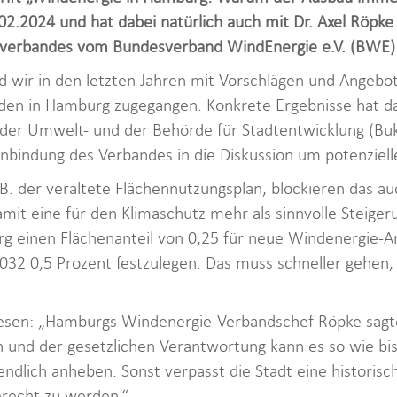
02.2024 und hat dabei natürlich auch mit Dr. Axel Röpk
verbandes vom Bundesverband WindEnergie e.V. (BWE)
 wir in den letzten Jahren mit Vorschlägen und Angebo
en in Hamburg zugegangen. Konkrete Ergebnisse hat das 
 der Umwelt- und der Behörde für Stadtentwicklung (Bu
inbindung des Verbandes in die Diskussion um potenziel
B. der veraltete Flächennutzungsplan, blockieren das 
it eine für den Klimaschutz mehr als sinnvolle Steige
 einen Flächenanteil von 0,25 für neue Windenergie-A
2032 0,5 Prozent festzulegen. Das muss schneller gehe
lesen: „Hamburgs Windenergie-Verbandschef Röpke sagte
 und der gesetzlichen Verantwortung kann es so wie bi
dlich anheben. Sonst verpasst die Stadt eine historisc
recht zu werden.“