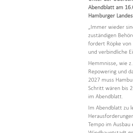
Abendblatt am 16.
Hamburger Landes
„Immer wieder sind
zuständigen Behörd
fordert Röpke von
und verbindliche E
Hemmnisse, wie z.
Repowering und dam
2027 muss Hamburg
Schritt wären bis 
im Abendblatt.
Im Abendblatt zu 
Herausforderungen
Tempo im Ausbau en
Windhauptstadt ge