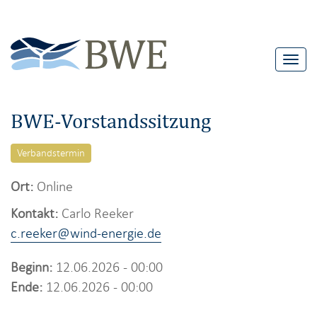
T
o
g
BWE-Vorstandssitzung
g
l
Verbandstermin
e
n
Ort:
Online
a
Kontakt:
Carlo Reeker
v
c.reeker@wind-energie.de
i
g
Beginn:
12.06.2026 - 00:00
a
Ende:
12.06.2026 - 00:00
t