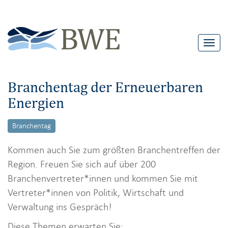
T
o
g
Branchentag der Erneuerbaren
g
Energien
l
e
Branchentag
n
a
Kommen auch Sie zum größten Branchentreffen der
v
Region. Freuen Sie sich auf über 200
i
Branchenvertreter*innen und kommen Sie mit
g
Vertreter*innen von Politik, Wirtschaft und
a
Verwaltung ins Gespräch!
t
Diese Themen erwarten Sie: