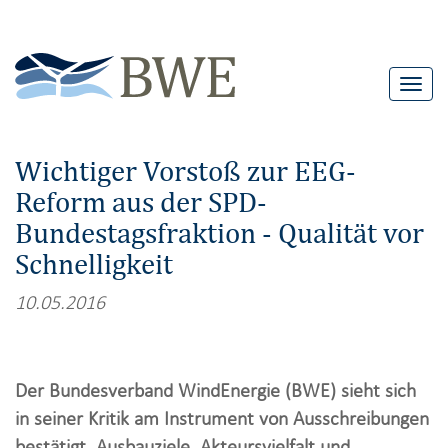
T
o
g
Wichtiger Vorstoß zur EEG-
g
Reform aus der SPD-
l
Bundestagsfraktion - Qualität vor
e
n
Schnelligkeit
a
10.05.2016
v
i
g
Der Bundesverband WindEnergie (BWE) sieht sich
a
in seiner Kritik am Instrument von Ausschreibungen
t
bestätigt. Ausbauziele, Akteursvielfalt und