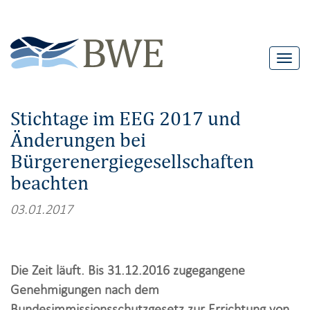
T
o
g
Stichtage im EEG 2017 und
g
Änderungen bei
l
Bürgerenergiegesellschaften
e
n
beachten
a
03.01.2017
v
i
g
Die Zeit läuft. Bis 31.12.2016 zugegangene
a
Genehmigungen nach dem
t
Bundesimmissionsschutzgesetz zur Errichtung von