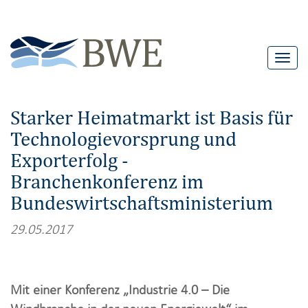
T
o
g
Starker Heimatmarkt ist Basis für
g
Technologievorsprung und
l
Exporterfolg -
e
n
Branchenkonferenz im
a
Bundeswirtschaftsministerium
v
29.05.2017
i
g
a
Mit einer Konferenz „Industrie 4.0 – Die
t