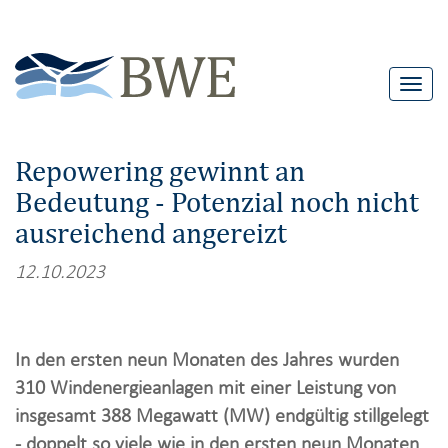
T
o
g
Repowering gewinnt an
g
Bedeutung - Potenzial noch nicht
l
ausreichend angereizt
e
n
12.10.2023
a
v
i
In den ersten neun Monaten des Jahres wurden
g
310 Windenergieanlagen mit einer Leistung von
a
insgesamt 388 Megawatt (MW) endgültig stillgelegt
t
- doppelt so viele wie in den ersten neun Monaten