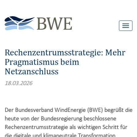
T
o
g
Rechenzentrumsstrategie: Mehr
g
Pragmatismus beim
l
Netzanschluss
e
n
18.03.2026
a
v
i
Der Bundesverband WindEnergie (BWE) begrüßt die
g
heute von der Bundesregierung beschlossene
a
Rechenzentrumsstrategie als wichtigen Schritt für
t
die digitale und klimaneutrale Transformation