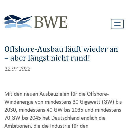
T
o
g
Offshore-Ausbau läuft wieder an
g
– aber längst nicht rund!
l
e
12.07.2022
n
a
v
Mit den neuen Ausbauzielen für die Offshore-
i
Windenergie von mindestens 30 Gigawatt (GW) bis
g
2030, mindestens 40 GW bis 2035 und mindestens
a
70 GW bis 2045 hat Deutschland endlich die
t
Ambitionen, die die Industrie für den