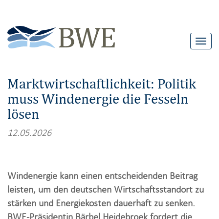
T
o
g
Marktwirtschaftlichkeit: Politik
g
muss Windenergie die Fesseln
l
lösen
e
n
12.05.2026
a
v
i
Windenergie kann einen entscheidenden Beitrag
g
leisten, um den deutschen Wirtschaftsstandort zu
a
stärken und Energiekosten dauerhaft zu senken.
t
BWE-Präsidentin Bärbel Heidebroek fordert die