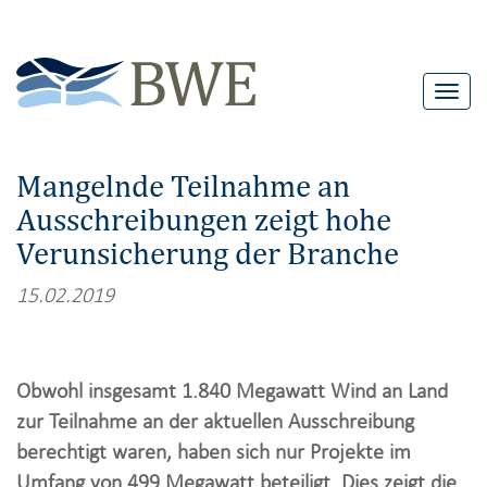
T
o
g
Mangelnde Teilnahme an
g
Ausschreibungen zeigt hohe
l
Verunsicherung der Branche
e
n
15.02.2019
a
v
i
Obwohl insgesamt 1.840 Megawatt Wind an Land
g
zur Teilnahme an der aktuellen Ausschreibung
a
berechtigt waren, haben sich nur Projekte im
t
Umfang von 499 Megawatt beteiligt. Dies zeigt die