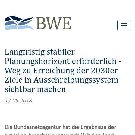
T
o
g
Langfristig stabiler
g
Planungshorizont erforderlich -
l
Weg zu Erreichung der 2030er
e
n
Ziele in Ausschreibungssystem
a
sichtbar machen
v
17.05.2018
i
g
a
Die Bundesnetzagentur hat die Ergebnisse der
t