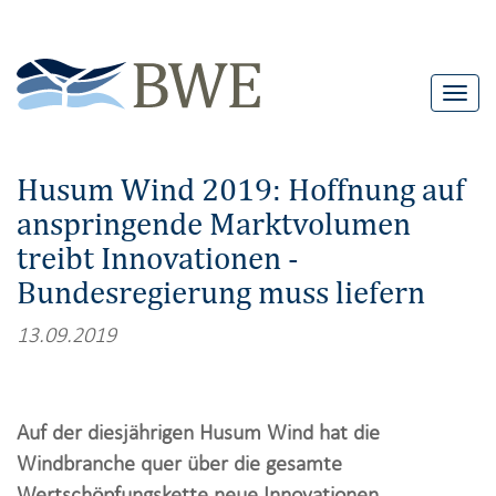
T
o
g
Husum Wind 2019: Hoffnung auf
g
anspringende Marktvolumen
l
treibt Innovationen -
e
n
Bundesregierung muss liefern
a
13.09.2019
v
i
g
Auf der diesjährigen Husum Wind hat die
a
Windbranche quer über die gesamte
t
Wertschöpfungskette neue Innovationen