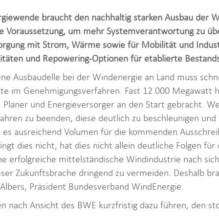
rgiewende braucht den nachhaltig starken Ausbau der Wi
die Voraussetzung, um mehr Systemverantwortung zu ü
orgung mit Strom, Wärme sowie für Mobilität und Indust
itäten und Repowering-Optionen für etablierte Bestand
ne Ausbaudelle bei der Windenergie an Land muss schn
jekte im Genehmigungsverfahren. Fast 12.000 Megawatt h
Planer und Energieversorger an den Start gebracht. Wen
hren zu beenden, diese deutlich zu beschleunigen und
bt es ausreichend Volumen für die kommenden Ausschreib
gt dies nicht, hat dies nicht allein deutliche Folgen für
ne erfolgreiche mittelständische Windindustrie nach sich 
ieser Zukunftsbrache dringend zu vermeiden. Deshalb bra
Albers, Präsident Bundesverband WindEnergie.
en nach Ansicht des BWE kurzfristig dazu führen, den 