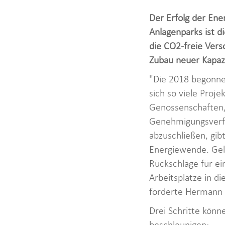
Der Erfolg der Ene
Anlagenparks ist 
die CO2-freie Vers
Zubau neuer Kapaz
"Die 2018 begonne
sich so viele Pro
Genossenschaften, 
Genehmigungsverfa
abzuschließen, gi
Energiewende. Gelin
Rückschläge für ei
Arbeitsplätze in d
forderte Hermann 
Drei Schritte könn
beschleunigen: