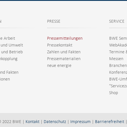
N
PRESSE
SERVICE
he Arbeit
Pressemitteilungen
BWE Sem
 und Umwelt
Pressekontakt
WebAkad
 und Betrieb
Zahlen und Fakten
Termine 
nkopplung
Pressematerialien
Messen
neue energie
Branchen
und Fakten
Konferen
tionen
BWE-Umf
"Servicez
Shop
© 2022 BWE |
Kontakt
|
Datenschutz
|
Impressum
|
Barrierefreiheit