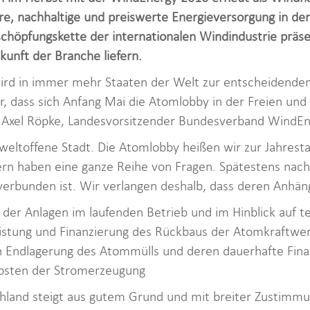
re, nachhaltige und preiswerte Energieversorgung in der 
chöpfungskette der internationalen Windindustrie präs
kunft der Branche liefern.
ird in immer mehr Staaten der Welt zur entscheidenden
ir, dass sich Anfang Mai die Atomlobby in der Freien u
 so Axel Röpke, Landesvorsitzender Bundesverband WindE
weltoffene Stadt. Die Atomlobby heißen wir zur Jahrest
n haben eine ganze Reihe von Fragen. Spätestens nach F
verbunden ist. Wir verlangen deshalb, dass deren Anhäng
t der Anlagen im laufenden Betrieb und im Hinblick auf te
istung und Finanzierung des Rückbaus der Atomkraftwer
n Endlagerung des Atommülls und deren dauerhafte Fina
osten der Stromerzeugung
chland steigt aus gutem Grund und mit breiter Zustimm