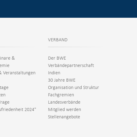
VERBAND
inare &
Der BWE
emie
Verbändepartnerschaft
& Veranstaltungen
Indien
30 Jahre BWE
tage
Organisation und Struktur
zen
Fachgremien
rage
Landesverbände
ufriedenheit 2024"
Mitglied werden
Stellenangebote