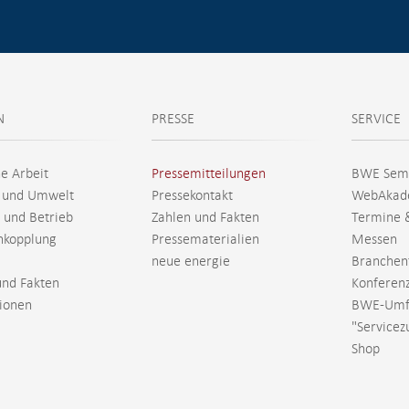
N
PRESSE
SERVICE
he Arbeit
Pressemitteilungen
BWE Sem
 und Umwelt
Pressekontakt
WebAkad
 und Betrieb
Zahlen und Fakten
Termine 
nkopplung
Pressematerialien
Messen
neue energie
Branchen
und Fakten
Konferen
tionen
BWE-Umf
"Servicez
Shop