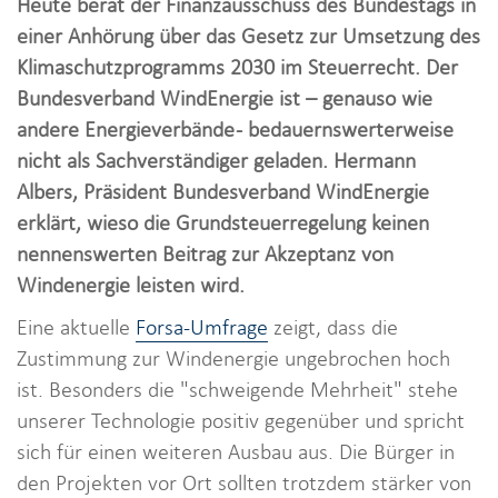
Heute berät der Finanzausschuss des Bundestags in
i
einer Anhörung über das Gesetz zur Umsetzung des
o
Klimaschutzprogramms 2030 im Steuerrecht. Der
n
Bundesverband WindEnergie ist – genauso wie
andere Energieverbände - bedauernswerterweise
nicht als Sachverständiger geladen. Hermann
Albers, Präsident Bundesverband WindEnergie
erklärt, wieso die Grundsteuerregelung keinen
nennenswerten Beitrag zur Akzeptanz von
Windenergie leisten wird.
Eine aktuelle
Forsa-Umfrage
zeigt, dass die
Zustimmung zur Windenergie ungebrochen hoch
ist. Besonders die "schweigende Mehrheit" stehe
unserer Technologie positiv gegenüber und spricht
sich für einen weiteren Ausbau aus. Die Bürger in
den Projekten vor Ort sollten trotzdem stärker von