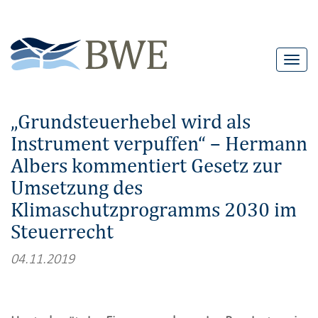
T
o
g
„Grundsteuerhebel wird als
g
Instrument verpuffen“ – Hermann
l
Albers kommentiert Gesetz zur
e
n
Umsetzung des
a
Klimaschutzprogramms 2030 im
v
Steuerrecht
i
04.11.2019
g
a
t