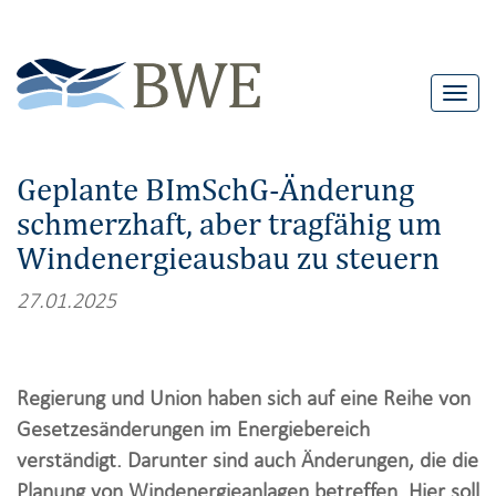
T
o
g
Geplante BImSchG-Änderung
g
schmerzhaft, aber tragfähig um
l
Windenergieausbau zu steuern
e
n
27.01.2025
a
v
i
Regierung und Union haben sich auf eine Reihe von
g
Gesetzesänderungen im Energiebereich
a
verständigt. Darunter sind auch Änderungen, die die
t
Planung von Windenergieanlagen betreffen. Hier soll