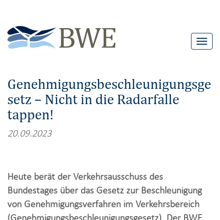
T
o
g
Genehmigungsbeschleunigungsge
g
setz – Nicht in die Radarfalle
l
tappen!
e
n
20.09.2023
a
v
i
Heute berät der Verkehrsausschuss des
g
Bundestages über das Gesetz zur Beschleunigung
a
von Genehmigungsverfahren im Verkehrsbereich
t
(Genehmigungsbeschleunigungsgesetz). Der BWE