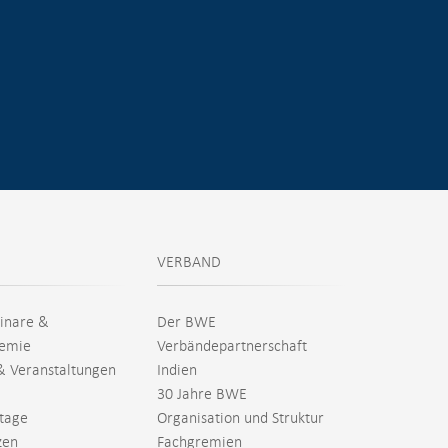
VERBAND
inare &
Der BWE
emie
Verbändepartnerschaft
& Veranstaltungen
Indien
30 Jahre BWE
tage
Organisation und Struktur
zen
Fachgremien