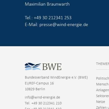
Maximilian Braunwarth
Tel.: +49 30 212341 253
E-Mail: presse@wind-energie.de
THEME
Bundesverband WindEnergie e.V. (BWE)
Politisc
EUREF-Campus 16
Mensch
10829 Berlin
Anlagen
Sektore
info@wind-energie.de
Netze
Tel. +49 30 212341 210
Zahlen 