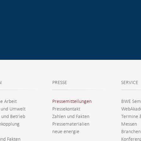
N
PRESSE
SERVICE
he Arbeit
Pressemitteilungen
BWE Sem
 und Umwelt
Pressekontakt
WebAkad
 und Betrieb
Zahlen und Fakten
Termine 
nkopplung
Pressematerialien
Messen
neue energie
Branchen
und Fakten
Konferen