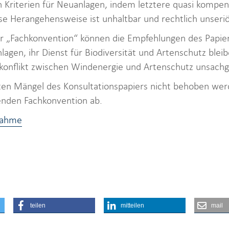
n Kriterien für Neuanlagen, indem letztere quasi kompen
se Herangehensweise ist unhaltbar und rechtlich unseri
r „Fachkonvention“ können die Empfehlungen des Papiers
agen, ihr Dienst für Biodiversität und Artenschutz blei
lkonflikt zwischen Windenergie und Artenschutz unsach
nten Mängel des Konsultationspapiers nicht behoben wer
lenden Fachkonvention ab.
nahme
teilen
mitteilen
mail