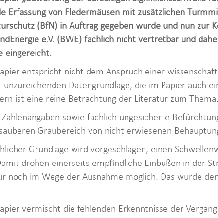
de Erfassung von Fledermäusen mit zusätzlichen Turmm
rschutz (BfN) in Auftrag gegeben wurde und nun zur Kons
dEnergie e.V. (BWE) fachlich nicht vertretbar und dah
 eingereicht.
apier entspricht nicht dem Anspruch einer wissenschaf
er unzureichenden Datengrundlage, die im Papier auch ei
ern ist eine reine Betrachtung der Literatur zum Thema
 Zahlenangaben sowie fachlich ungesicherte Befürchtu
nsauberen Graubereich von nicht erwiesenen Behauptu
chlicher Grundlage wird vorgeschlagen, einen Schwellen
Damit drohen einerseits empfindliche Einbußen in der S
 noch im Wege der Ausnahme möglich. Das würde den 
apier vermischt die fehlenden Erkenntnisse der Vergang