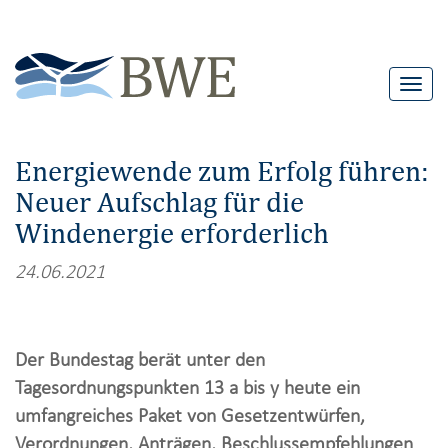
T
o
g
Energiewende zum Erfolg führen:
g
Neuer Aufschlag für die
l
Windenergie erforderlich
e
n
24.06.2021
a
v
i
Der Bundestag berät unter den
g
Tagesordnungspunkten 13 a bis y heute ein
a
umfangreiches Paket von Gesetzentwürfen,
t
Verordnungen, Anträgen, Beschlussempfehlungen