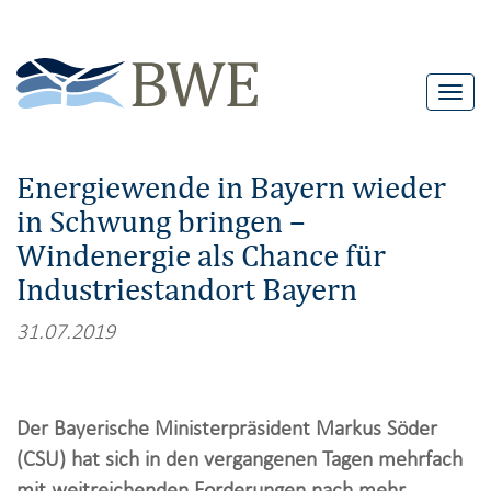
T
o
g
Energiewende in Bayern wieder
g
in Schwung bringen –
l
Windenergie als Chance für
e
n
Industriestandort Bayern
a
31.07.2019
v
i
g
Der Bayerische Ministerpräsident Markus Söder
a
(CSU) hat sich in den vergangenen Tagen mehrfach
t
mit weitreichenden Forderungen nach mehr