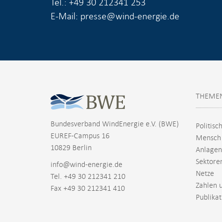
Tel.: +49 30 212341 253
E-Mail: presse@wind-energie.de
THEME
Bundesverband WindEnergie e.V. (BWE)
Politisc
EUREF-Campus 16
Mensch
10829 Berlin
Anlagen
Sektore
info@wind-energie.de
Netze
Tel. +49 30 212341 210
Zahlen 
Fax +49 30 212341 410
Publika