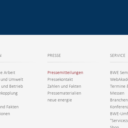
N
PRESSE
SERVICE
he Arbeit
Pressemitteilungen
BWE Sem
 und Umwelt
Pressekontakt
WebAkad
 und Betrieb
Zahlen und Fakten
Termine 
nkopplung
Pressematerialien
Messen
neue energie
Branchen
und Fakten
Konferen
tionen
BWE-Umf
"Servicez
Shop