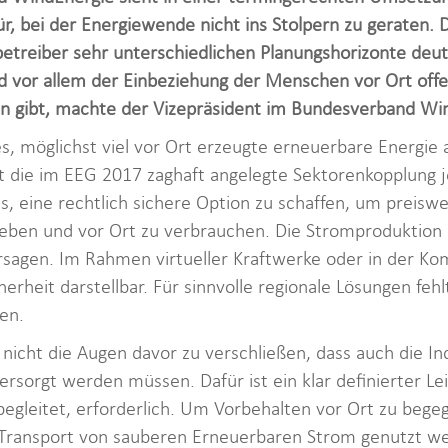
r, bei der Energiewende nicht ins Stolpern zu geraten. 
treiber sehr unterschiedlichen Planungshorizonte deute
 vor allem der Einbeziehung der Menschen vor Ort offen
gibt, machte der Vizepräsident im Bundesverband WindE
es, möglichst viel vor Ort erzeugte erneuerbare Energie 
et die im EEG 2017 zaghaft angelegte Sektorenkopplung j
s, eine rechtlich sichere Option zu schaffen, um preisw
eben und vor Ort zu verbrauchen. Die Stromproduktion 
rsagen. Im Rahmen virtueller Kraftwerke oder in der Kom
erheit darstellbar. Für sinnvolle regionale Lösungen feh
en.
s, nicht die Augen davor zu verschließen, dass auch die 
ersorgt werden müssen. Dafür ist ein klar definierter L
begleitet, erforderlich. Um Vorbehalten vor Ort zu bege
 Transport von sauberen Erneuerbaren Strom genutzt wer