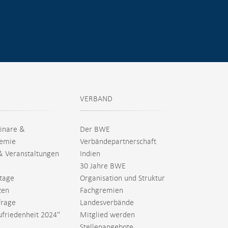
VERBAND
inare &
Der BWE
emie
Verbändepartnerschaft
& Veranstaltungen
Indien
30 Jahre BWE
tage
Organisation und Struktur
zen
Fachgremien
rage
Landesverbände
ufriedenheit 2024"
Mitglied werden
Stellenangebote