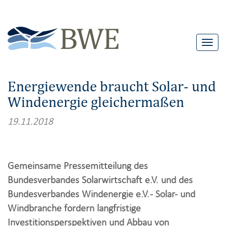
T
o
g
Energiewende braucht Solar- und
g
Windenergie gleichermaßen
l
e
19.11.2018
n
a
v
Gemeinsame Pressemitteilung des
i
Bundesverbandes Solarwirtschaft e.V. und des
g
Bundesverbandes Windenergie e.V. - Solar- und
a
Windbranche fordern langfristige
t
Investitionsperspektiven und Abbau von