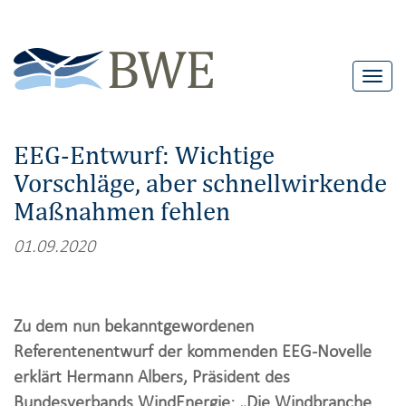
T
o
g
EEG-Entwurf: Wichtige
g
Vorschläge, aber schnellwirkende
l
Maßnahmen fehlen
e
n
01.09.2020
a
v
i
Zu dem nun bekanntgewordenen
g
Referentenentwurf der kommenden EEG-Novelle
a
erklärt Hermann Albers, Präsident des
t
Bundesverbands WindEnergie: „Die Windbranche