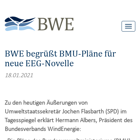
T
o
g
BWE begrüßt BMU-Pläne für
g
neue EEG-Novelle
l
e
18.01.2021
n
a
v
Zu den heutigen Äußerungen von
i
Umweltstaatssekretär Jochen Flasbarth (SPD) im
g
Tagesspiegel erklärt Hermann Albers, Präsident des
a
Bundesverbands WindEnergie:
t