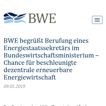
T
o
g
BWE begrüßt Berufung eines
g
Energiestaatssekretärs im
l
Bundeswirtschaftsministerium –
e
n
Chance für beschleunigte
a
dezentrale erneuerbare
v
Energiewirtschaft
i
09.01.2019
g
a
t