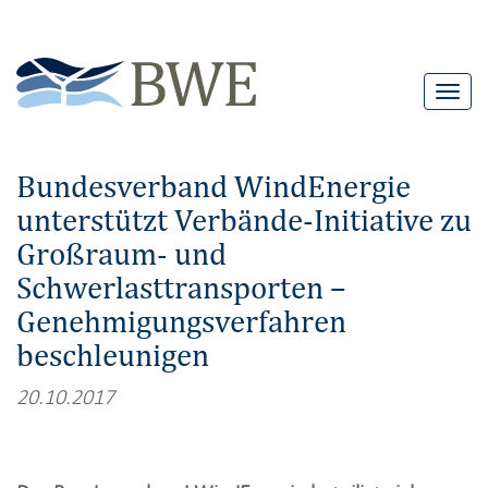
T
o
g
Bundesverband WindEnergie
g
unterstützt Verbände-Initiative zu
l
Großraum- und
e
n
Schwerlasttransporten –
a
Genehmigungsverfahren
v
beschleunigen
i
20.10.2017
g
a
t