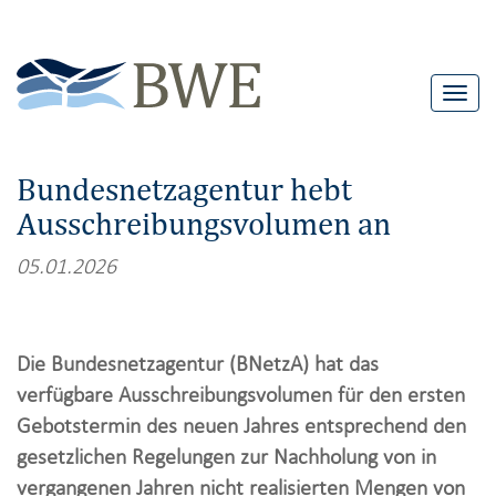
T
o
g
Bundesnetzagentur hebt
g
Ausschreibungsvolumen an
l
e
05.01.2026
n
a
v
Die Bundesnetzagentur (BNetzA) hat das
i
verfügbare Ausschreibungsvolumen für den ersten
g
Gebotstermin des neuen Jahres entsprechend den
a
gesetzlichen Regelungen zur Nachholung von in
t
vergangenen Jahren nicht realisierten Mengen von