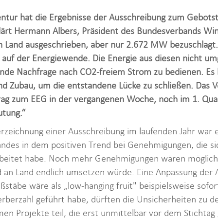
ntur hat die Ergebnisse der Ausschreibung zum Gebot
lärt Hermann Albers, Präsident des Bundesverbands Wi
Land ausgeschrieben, aber nur 2.672 MW bezuschlagt.
auf der Energiewende. Die Energie aus diesen nicht um
de Nachfrage nach CO2-freiem Strom zu bedienen. Es b
 Zubau, um die entstandene Lücke zu schließen. Das V
rag zum EEG in der vergangenen Woche, noch im 1. Quar
tung.“
rzeichnung einer Ausschreibung im laufenden Jahr war 
ndes in dem positiven Trend bei Genehmigungen, die si
beitet habe. Noch mehr Genehmigungen wären möglich
d an Land endlich umsetzen würde. Eine Anpassung der
ßstäbe wäre als „low-hanging fruit" beispielsweise sofo
rberzahl geführt habe, dürften die Unsicherheiten zu 
en Projekte teil, die erst unmittelbar vor dem Stichta