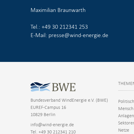
Maximilian Braunwarth
Tel.: +49 30 212341 253
E-Mail: presse@wind-energie.de
THEME
Bundesverband WindEnergie e.V. (BWE)
Politisc
EUREF-Campus 16
Mensch
10829 Berlin
Anlagen
Sektore
info@wind-energie.de
Netze
Tel. +49 30 212341 210