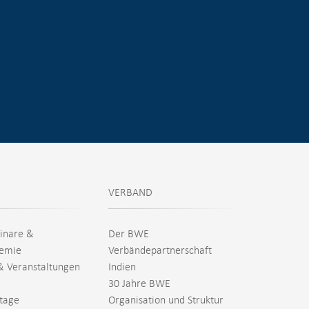
VERBAND
inare &
Der BWE
emie
Verbändepartnerschaft
& Veranstaltungen
Indien
30 Jahre BWE
tage
Organisation und Struktur