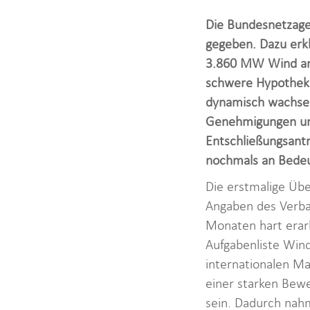
Die Bundesnetzage
gegeben. Dazu erk
3.860 MW Wind an 
schwere Hypothek 
dynamisch wachsen
Genehmigungen und
Entschließungsant
nochmals an Bedeu
Die erstmalige Übe
Angaben des Verba
Monaten hart erar
Aufgabenliste Win
internationalen Ma
einer starken Bewe
sein. Dadurch nahm