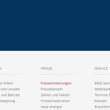
N
PRESSE
SERVICE
he Arbeit
Pressemitteilungen
BWE Sem
 und Umwelt
Pressekontakt
WebAkad
 und Betrieb
Zahlen und Fakten
Termine 
nkopplung
Pressematerialien
Messen
neue energie
Branchen