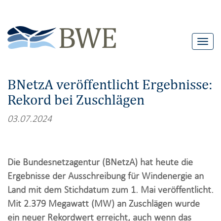
T
o
g
BNetzA veröffentlicht Ergebnisse:
g
Rekord bei Zuschlägen
l
e
03.07.2024
n
a
v
Die Bundesnetzagentur (BNetzA) hat heute die
i
Ergebnisse der Ausschreibung für Windenergie an
g
Land mit dem Stichdatum zum 1. Mai veröffentlicht.
a
Mit 2.379 Megawatt (MW) an Zuschlägen wurde
t
ein neuer Rekordwert erreicht, auch wenn das