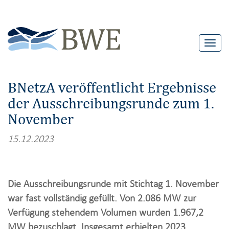
T
o
g
BNetzA veröffentlicht Ergebnisse
g
der Ausschreibungsrunde zum 1.
l
November
e
n
15.12.2023
a
v
i
Die Ausschreibungsrunde mit Stichtag 1. November
g
war fast vollständig gefüllt. Von 2.086 MW zur
a
Verfügung stehendem Volumen wurden 1.967,2
t
MW bezuschlagt. Insgesamt erhielten 2023