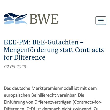
T
o
g
BEE-PM: BEE-Gutachten –
g
Mengenförderung statt Contracts
l
for Difference
e
n
02.06.2023
a
v
i
Das deutsche Marktprämienmodell ist mit dem
g
europäischen Beihilferecht vereinbar. Die
a
Einführung von Differenzverträgen (Contracts-for-
t
Difference, CfD) ist demnach nicht zwingend. Zu