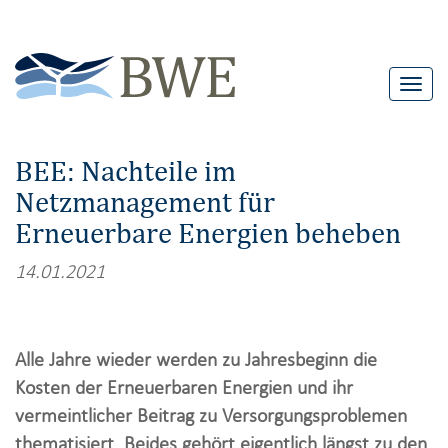
T
o
g
BEE: Nachteile im
g
Netzmanagement für
l
Erneuerbare Energien beheben
e
n
14.01.2021
a
v
i
Alle Jahre wieder werden zu Jahresbeginn die
g
Kosten der Erneuerbaren Energien und ihr
a
vermeintlicher Beitrag zu Versorgungsproblemen
t
thematisiert. Beides gehört eigentlich längst zu den