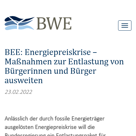
T
o
g
BEE: Energiepreiskrise –
g
Maßnahmen zur Entlastung von
l
Bürgerinnen und Bürger
e
n
ausweiten
a
23.02.2022
v
i
g
Anlässlich der durch fossile Energieträger
a
ausgelösten Energiepreiskrise will die
t
Bundesregierung ein Entlastungspaket für