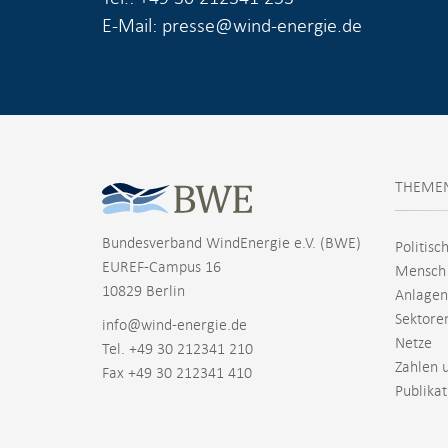
E-Mail: presse@wind-energie.de
THEME
Bundesverband WindEnergie e.V. (BWE)
Politisc
EUREF-Campus 16
Mensch
10829 Berlin
Anlagen
Sektore
info@wind-energie.de
Netze
Tel. +49 30 212341 210
Zahlen 
Fax +49 30 212341 410
Publika