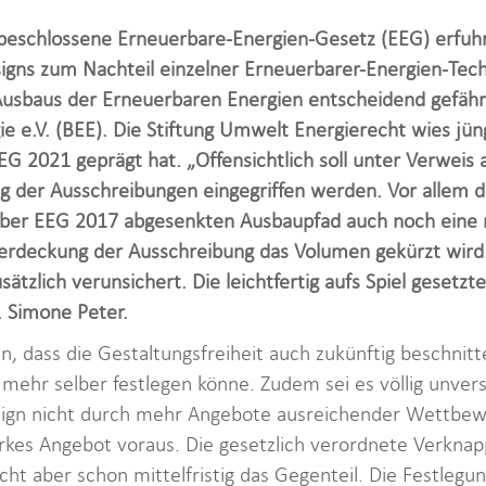
eschlossene Erneuerbare-Energien-Gesetz (EEG) erfuhr 
gns zum Nachteil einzelner Erneuerbarer-Energien-Tech
usbaus der Erneuerbaren Energien entscheidend gefährd
e e.V. (BEE). Die Stiftung Umwelt Energierecht wies jüng
EEG 2021 geprägt hat. „Offensichtlich soll unter Verwe
ng der Ausschreibungen eingegriffen werden. Vor allem d
er EEG 2017 abgesenkten Ausbaupfad auch noch eine n
erdeckung der Ausschreibung das Volumen gekürzt wird
ätzlich verunsichert. Die leichtfertig aufs Spiel gesetzte
. Simone Peter.
en, dass die Gestaltungsfreiheit auch zukünftig beschni
mehr selber festlegen könne. Zudem sei es völlig unve
ign nicht durch mehr Angebote ausreichender Wettbewe
arkes Angebot voraus. Die gesetzlich verordnete Verknap
ht aber schon mittelfristig das Gegenteil. Die Festle