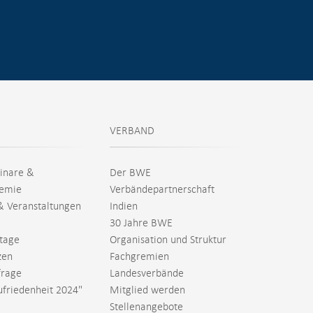
VERBAND
inare &
Der BWE
emie
Verbändepartnerschaft
& Veranstaltungen
Indien
30 Jahre BWE
tage
Organisation und Struktur
zen
Fachgremien
rage
Landesverbände
ufriedenheit 2024"
Mitglied werden
Stellenangebote