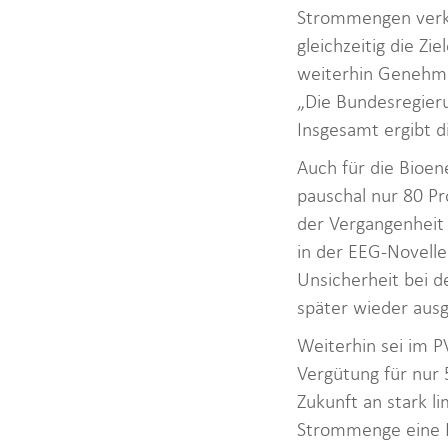
Strommengen verko
gleichzeitig die Z
weiterhin Genehmi
„Die Bundesregieru
Insgesamt ergibt d
Auch für die Bioen
pauschal nur 80 Pr
der Vergangenheit
in der EEG-Novell
Unsicherheit bei d
später wieder ausg
Weiterhin sei im P
Vergütung für nur 
Zukunft an stark l
Strommenge eine M