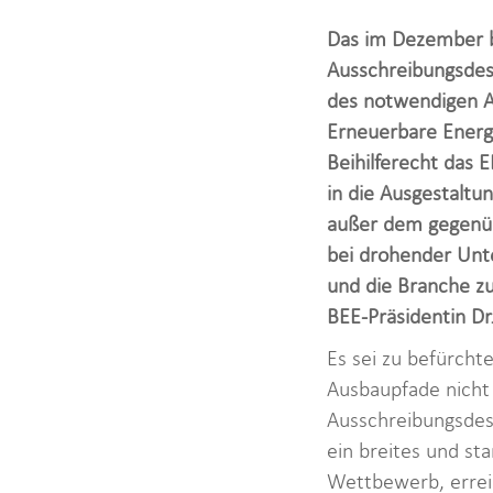
Das im Dezember b
Ausschreibungsdesi
des notwendigen A
Erneuerbare Energi
Beihilferecht das 
in die Ausgestaltu
außer dem gegenüb
bei drohender Unt
und die Branche zus
BEE-Präsidentin Dr
Es sei zu befürcht
Ausbaupfade nicht 
Ausschreibungsdes
ein breites und st
Wettbewerb, erreic