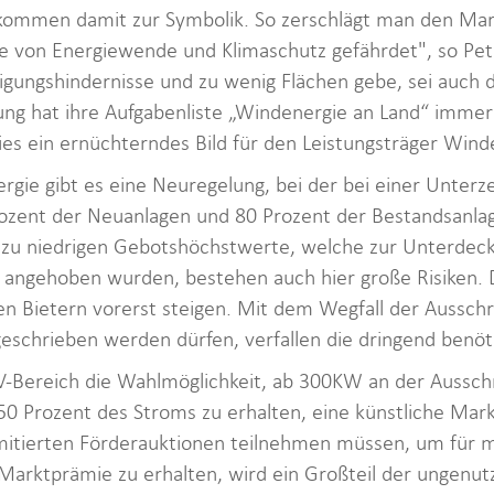
mmen damit zur Symbolik. So zerschlägt man den Markt
iele von Energiewende und Klimaschutz gefährdet", so Pe
gungshindernisse und zu wenig Flächen gebe, sei auch d
ng hat ihre Aufgabenliste „Windenergie an Land“ immer 
ies ein ernüchterndes Bild für den Leistungsträger Wind
ergie gibt es eine Neuregelung, bei der bei einer Unte
ozent der Neuanlagen und 80 Prozent der Bestandsanlag
 zu niedrigen Gebotshöchstwerte, welche zur Unterdeck
e angehoben wurden, bestehen auch hier große Risiken. 
en Bietern vorerst steigen. Mit dem Wegfall der Ausschr
eschrieben werden dürfen, verfallen die dringend benöt
V-Bereich die Wahlmöglichkeit, ab 300KW an der Aussch
50 Prozent des Stroms zu erhalten, eine künstliche Mar
imitierten Förderauktionen teilnehmen müssen, um für 
arktprämie zu erhalten, wird ein Großteil der ungenu