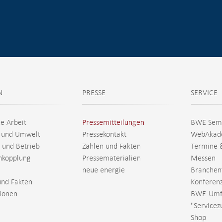
N
PRESSE
SERVICE
he Arbeit
Pressemitteilungen
BWE Sem
 und Umwelt
Pressekontakt
WebAkad
 und Betrieb
Zahlen und Fakten
Termine 
nkopplung
Pressematerialien
Messen
neue energie
Branchen
und Fakten
Konferen
tionen
BWE-Umf
"Servicez
Shop