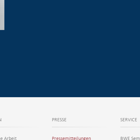
N
PRESSE
SERVICE
he Arbeit
Pressemitteilungen
BWE Sem