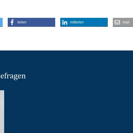
teilen
mitteilen
mail
sefragen