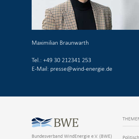
Maximilian Braunwarth
Tel.: +49 30 212341 253
E-Mail: presse@wind-energie.de
THEME
Bundesverband WindEnergie e.V. (BWE)
Politisc