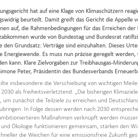
ngsgericht hat auf eine Klage von Klimaschützern reagi
gswidrig beurteilt. Damit greift das Gericht die Appelle
en auf, die Rahmenbedingungen für das Erreichen der P
tzabkommen wurde von Bundestag und Bundesrat ratifizi
 den Grundsatz: Verträge sind einzuhalten. Dieses Urteil
e Energiewende. Es muss nun präzise geregelt werden, w
en kann. Klare Zielvorgaben zur Treibhausgas-Minderung 
 Simone Peter, Präsidentin des Bundesverbands Erneuerba
ilte insbesondere die Verschiebung von wichtigen Meil
2030 als freiheitsverletztend. „Die bisherigen Klimaziel
, um zunächst die Teilziele zu erreichen und Deutschla
ubringen. In Folge dessen werden nach 2030 entsprechen
 ambitionierteren Maßnahmen verknüpft werden müssen. 
und Ökologie funktionieren gemeinsam, stärken den Wir
schneller die Weichen für eine emissionsfreie Zukunft g